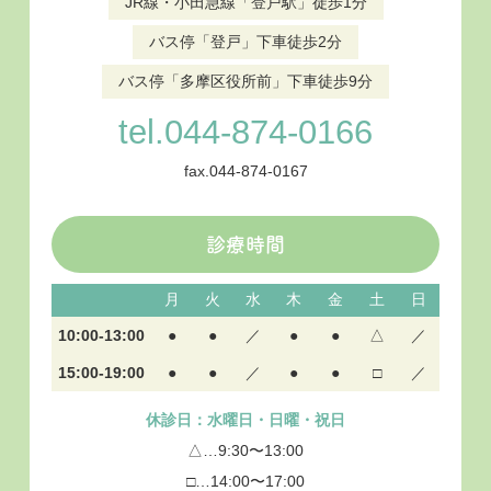
JR線・小田急線「登戸駅」徒歩1分
バス停「登戸」下車徒歩2分
バス停「多摩区役所前」下車徒歩9分
tel.044-874-0166
fax.044-874-0167
診療時間
月
火
水
木
金
土
日
10:00-13:00
●
●
／
●
●
△
／
15:00-19:00
●
●
／
●
●
□
／
休診日：水曜日・日曜・祝日
△…9:30〜13:00
□…14:00〜17:00