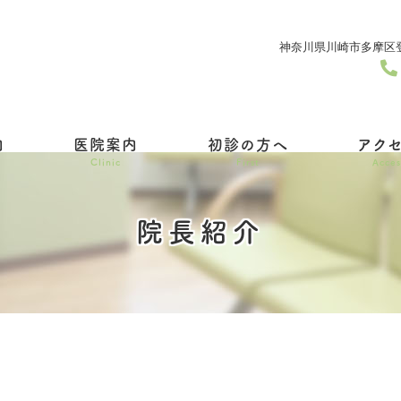
神奈川県川崎市多摩区登戸
内
医院案内
初診の方へ
アク
Clinic
First
Acces
院長紹介