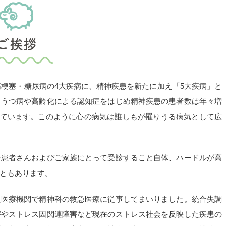
ご挨拶
筋梗塞・糖尿病の4大疾病に、精神疾患を新たに加え「5大疾病」と
るうつ病や高齢化による認知症をはじめ精神疾患の患者数は年々増
増えています。このように心の病気は誰しもが罹りうる病気として広
そ患者さんおよびご家族にとって受診すること自体、ハードルが高
ともあります。
た医療機関で精神科の救急医療に従事してまいりました。統合失調
害やストレス因関連障害など現在のストレス社会を反映した疾患の