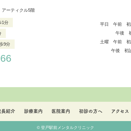
ク アーティクル5階
歩1分
平日 午前 初
午後 初診：
分
土曜 午前 初
歩9分
午後 初診：1
166
院長紹介
診療案内
医院案内
初診の方へ
アクセス
© 登戸駅前メンタルクリニック