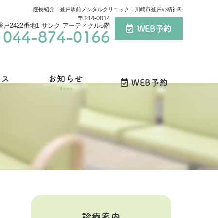
院長紹介｜登戸駅前メンタルクリニック｜川崎市登戸の精神科
〒214‐0014
2422番地1 サンク アーティクル5階
WEB予約
044-874-0166
セス
お知らせ
WEB予約
s
News
診療案内