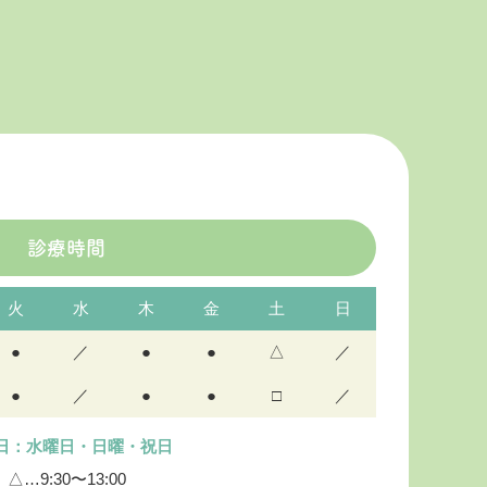
診療時間
火
水
木
金
土
日
●
／
●
●
△
／
●
／
●
●
□
／
日：水曜日・日曜・祝日
△…9:30〜13:00